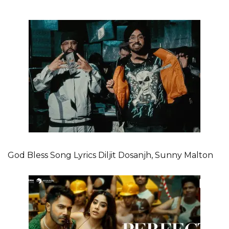
God Bless Song Lyrics Diljit Dosanjh, Sunny Malton